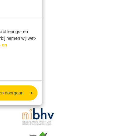
ofilerings- en
rbij nemen wij wet-
- en
en doorgaan