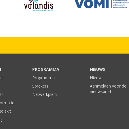
N
PROGRAMMA
NIEUWS
nd
Programma
Nieuws
Sprekers
Aanmelden voor de
nieuwsbrief
st
Netwerkplein
formatie
diakit
g