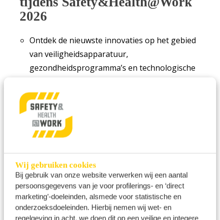
tijdens Safety&Health@Work
2026
Ontdek de nieuwste innovaties op het gebied
van veiligheidsapparatuur,
gezondheidsprogramma’s en technologische
oplossingen die bijdragen aan de veiligheid en
gezondheid van u en uw collega’s.;
U krijgt er een algemeen marktoverzicht en
neemt kennis van de laatste
(markt)ontwikkelingen;
Doe waardevolle kennis op en blijf op de
hoogte van de laatste trends en
Wij gebruiken cookies
Bij gebruik van onze website verwerken wij een aantal
ontwikkelingen in het kennistheater op de
persoonsgegevens van je voor profilerings- en ‘direct
beursvloer.
marketing’-doeleinden, alsmede voor statistische en
U komt er direct in contact met meer dan
onderzoeksdoeleinden. Hierbij nemen wij wet- en
125 exposanten waardoor u kennis opdoet
regelgeving in acht, we doen dit op een veilige en integere