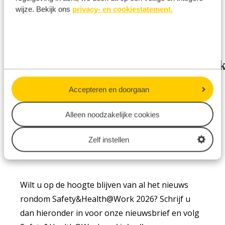
wijze. Bekijk ons
privacy- en cookiestatement.
over specifieke informatie van technische
aspecten van producten en diensten;
Beursdagen Safety&Health@Wor
2026
Accepteren en doorgaan
Woensdag 7 oktober 2026 10:00 uur -
Alleen noodzakelijke cookies
17:00 uur
Donderdag 8 oktober 2026 10:00 uur -
Zelf instellen
17:00 uur
Wilt u op de hoogte blijven van al het nieuws
rondom Safety&Health@Work 2026? Schrijf u
dan hieronder in voor onze nieuwsbrief en volg