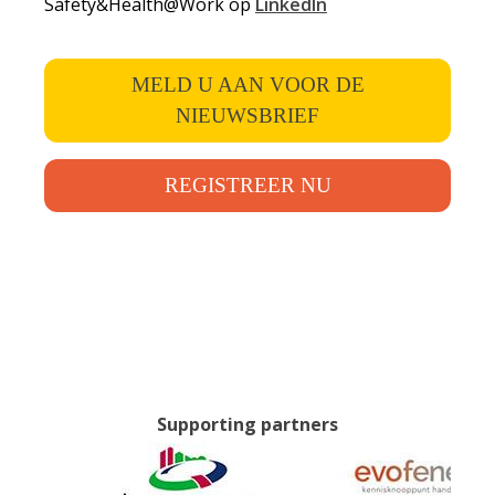
Safety&Health@Work op
LinkedIn
MELD U AAN VOOR DE
NIEUWSBRIEF
REGISTREER NU
Supporting partners