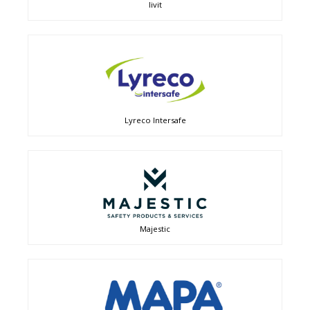
livit
Lyreco Intersafe
Majestic