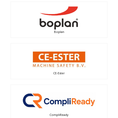
Boplan
CE-Ester
CompliReady