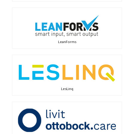
LeanForms
LesLinq