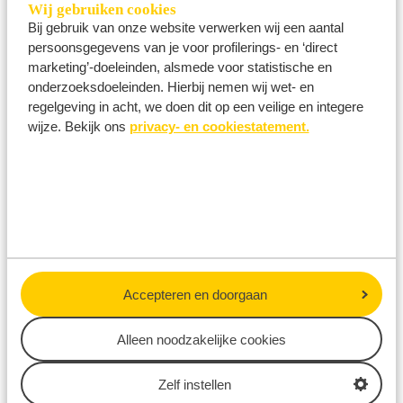
Wij gebruiken cookies
maatschappelijke projecten en initiatieven.
Bij gebruik van onze website verwerken wij een aantal
Rotterdam Ahoy zet zich vastbesloten in om
persoonsgegevens van je voor profilerings- en ‘direct
bewustwording en verantwoordelijkheid voor
marketing’-doeleinden, alsmede voor statistische en
onderzoeksdoeleinden. Hierbij nemen wij wet- en
onze milieu-impact te bevorderen, niet alleen bij
regelgeving in acht, we doen dit op een veilige en integere
onze medewerkers en partners, maar ook bij
wijze. Bekijk ons
privacy- en cookiestatement.
onze bezoekers. Samen met hen bouwen we aan
een duurzame toekomst en blijven we
voortdurend streven naar verbeteringen in
materialen, mensen en energie om onze
duurzaamheidsdoelen te bereiken.
Voor meer informatie over duurzaamheid in
Accepteren en doorgaan
Rotterdam Ahoy, kunt u hier terecht.
Alleen noodzakelijke cookies
INFORMATIE DUURZAAMHEID
Zelf instellen