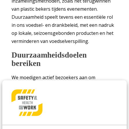
inzamelingsmethoden, zoals het terugwinnen
van plastic bekers tijdens evenementen.
Duurzaamheid speelt tevens een essentiële rol
in ons voedsel- en drankbeleid, met een nadruk
op lokale, seizoensgebonden producten en het
verminderen van voedselverspilling.
Duurzaamheidsdoelen
bereiken
We moedigen actief bezoekers aan om
milieuvriendelijke vervoersmiddelen te
gebruiken en werken samen met
(deel)vervoerders om duurzame transportopties
aan te bieden. Daarnaast smeden we
partnerschappen met gelijkgestemde
organisaties en ondersteunen we