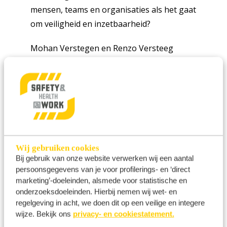
mensen, teams en organisaties als het gaat
om veiligheid en inzetbaarheid?
Mohan Verstegen en Renzo Versteeg
geven inzicht in hoe fysieke en sociale
veiligheid samenkomen binnen Defensie.
Vanuit hun praktijk laten zij zien welke rol
gedrag, cultuur en leiderschap spelen in
het versterken van duurzaam gezond en
veilig werken.
Wij gebruiken cookies
Aan de hand van ervaringen uit de militaire
Bij gebruik van onze website verwerken wij een aantal
persoonsgegevens van je voor profilerings- en ‘direct
praktijk ontdek je hoe je veiligheid en
marketing’-doeleinden, alsmede voor statistische en
inzetbaarheid structureel verbetert, juist in
onderzoeksdoeleinden. Hierbij nemen wij wet- en
omgevingen waar de druk hoog is.
regelgeving in acht, we doen dit op een veilige en integere
wijze. Bekijk ons
privacy- en cookiestatement.
Lees meer