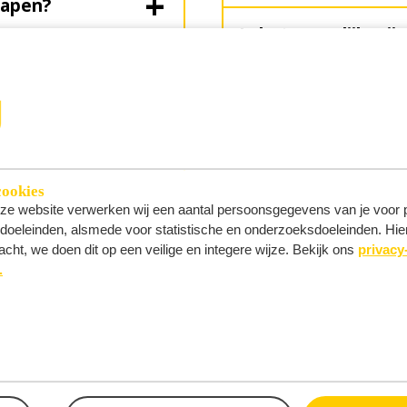
vapen?
Is het mogelijk mij
laden?
rloren
Wat kost een parke
cookies
nze website verwerken wij een aantal persoonsgegevens van je voor pr
’-doeleinden, alsmede voor statistische en onderzoeksdoeleinden. Hie
acht, we doen dit op een veilige en integere wijze. Bekijk ons
privacy
TOEGANG & RE
.
xposant?
Hoe kan ik registre
Is er een minimuml
SafetyandHealth@