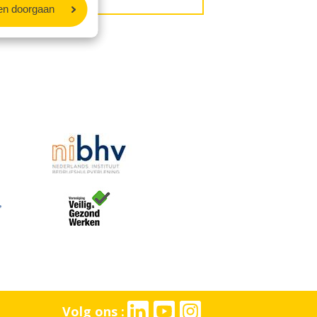
en doorgaan
Volg ons :