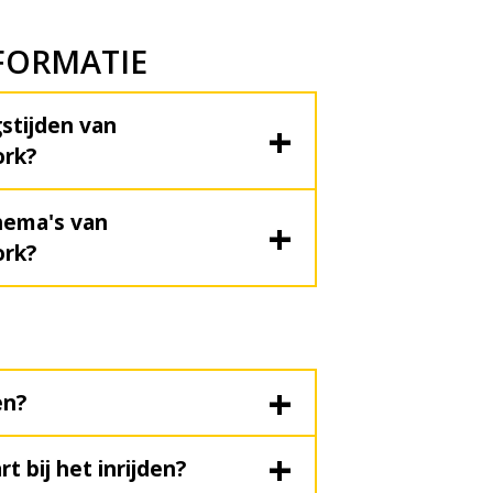
FORMATIE
stijden van
rk?
hema's van
rk?
en?
art bij het inrijden?