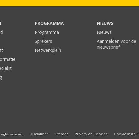
N
PROGRAMMA
NIEUWS
nd
Programma
Nieuws
Sprekers
Aanmelden voor de
nieuwsbrief
st
Netwerkplein
formatie
diakit
g
Disclaimer
Sitemap
Privacy en Cookies
Cookie instell
 rights reserved.