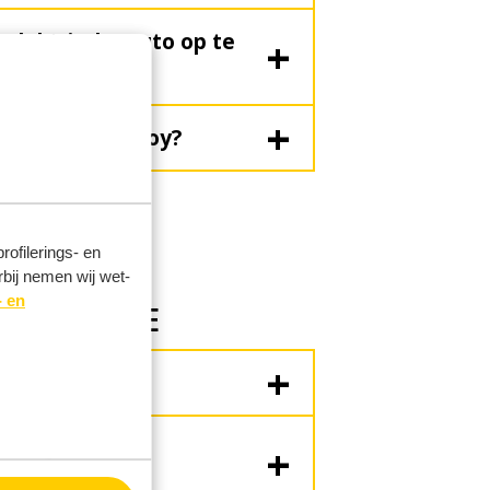
n elektrische auto op te
erticket bij Ahoy?
ofilerings- en
rbij nemen wij wet-
- en
GISTRATIE
ren?
eeftijd voor
Work