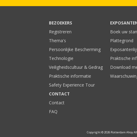
BEZOEKERS
EXPOSANTE
Registreren
Boek uw sta
Thema's
Plattegrond
Persoonlijke Bescherming
Exposantenlij
Technologie
Praktische in
Veiligheidscultuur & Gedrag
Download me
Praktische informatie
Waarschuwin
Safety Experience Tour
CONTACT
Contact
FAQ
Copyright © 2026 Rotterdam Ahoy All