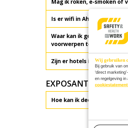
Mag ik roken, e-smoken of 
Is er wifi in Ahoy?
Waar kan ik gevonden en ve
voorwerpen terugvinden?
Zijn er hotels in de buurt?
Wij gebruiken 
Bij gebruik van o
‘direct marketing
en regelgeving in 
EXPOSANTEN
cookiestatement
Hoe kan ik deelnemen als e