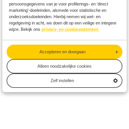
publicatie en/of communicatie in de breedste zin
persoonsgegevens van je voor profilerings- en ‘direct
marketing’-doeleinden, alsmede voor statistische en
van het woord opleveren.
onderzoeksdoeleinden. Hierbij nemen wij wet- en
regelgeving in acht, we doen dit op een veilige en integere
Rotterdam Ahoy besteedt uiterste zorg aan het
wijze. Bekijk ons
privacy- en cookiestatement.
zo actueel, toegankelijk, correct en compleet
mogelijk maken en houden van de inhoud van de
communicatie uitingen. Het is niettemin mogelijk
Accepteren en doorgaan
dat de informatiebronnen waar naar wordt
verwezen, zijn gewijzigd. Aan de inhoud van onze
Alleen noodzakelijke cookies
communicatie uitingen kunnen dan ook geen
Zelf instellen
aansprakelijkheden dan wel rechten of plichten
worden ontleend.