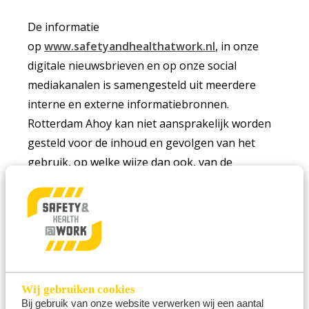
De informatie
op
www.safetyandhealthatwork.nl
, in onze
digitale nieuwsbrieven en op onze social
mediakanalen is samengesteld uit meerdere
interne en externe informatiebronnen.
Rotterdam Ahoy kan niet aansprakelijk worden
gesteld voor de inhoud en gevolgen van het
gebruik, op welke wijze dan ook, van de
aangeboden informatie. Voor de diverse
websites waar naar doorverwezen wordt, geldt
de disclaimer van de betreffende bronnen.
Ongeautoriseerd of oneigenlijk gebruik van
informatie uit onze hierboven genoemde
communicatie uitingen kan een inbreuk op
Wij gebruiken cookies
intellectuele rechten, regelgeving m.b.t. privacy,
Bij gebruik van onze website verwerken wij een aantal