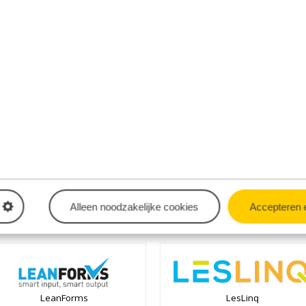
HAVEP
Hawedo Safetywear
HONOR Safety & Consultancy
Houweling Group
Infralektra
JSP
Alleen noodzakelijke cookies
Accepteren 
LeanForms
LesLinq