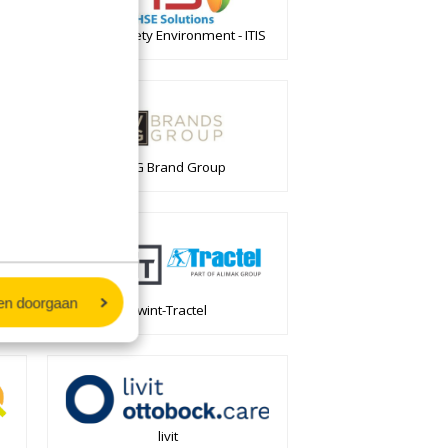
Health Safety Environment - ITIS
HVEG Brand Group
en doorgaan
Kwint-Tractel
livit