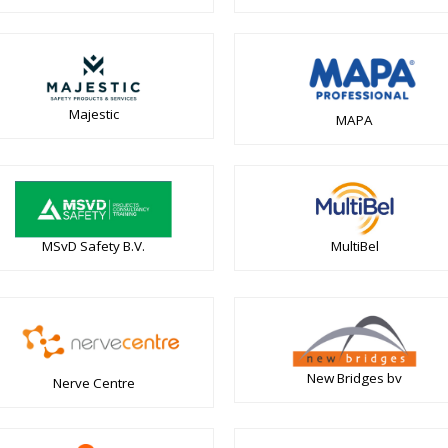
Majestic
MAPA
MSvD Safety B.V.
MultiBel
New Bridges bv
Nerve Centre