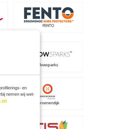
FENTO
Flowsparks
ofilerings- en
rbij nemen wij wet-
- en
Groenendijk